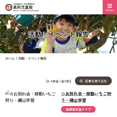
MENU
活動・イベント報告
ホーム
活動・イベント報告
記事を絞り込む
【1-1件目 / 全1件】
☆お別れ会・移動いちご狩
り・磯山学習
放課後児童クラブ